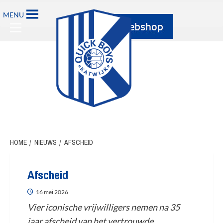
Ga
MENU
naar
Primary
de
Menu
inhoud
HOME
NIEUWS
AFSCHEID
Afscheid
16 mei 2026
Vier iconische vrijwilligers nemen na 35
jaar afscheid van het vertrouwde