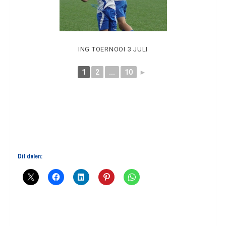
ING TOERNOOI 3 JULI
1
2
...
10
►
Dit delen: