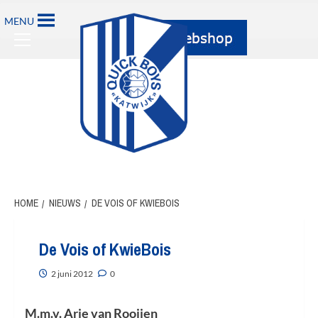
Ga
MENU
naar
Primary
de
Menu
inhoud
HOME
NIEUWS
DE VOIS OF KWIEBOIS
De Vois of KwieBois
2 juni 2012
0
M.m.v. Arie van Rooijen