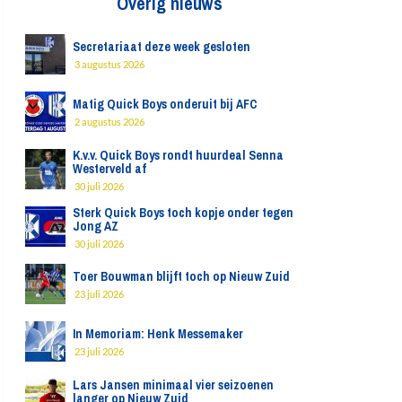
Overig nieuws
Secretariaat deze week gesloten
3 augustus 2026
Matig Quick Boys onderuit bij AFC
2 augustus 2026
K.v.v. Quick Boys rondt huurdeal Senna
Westerveld af
30 juli 2026
Sterk Quick Boys toch kopje onder tegen
Jong AZ
30 juli 2026
Toer Bouwman blijft toch op Nieuw Zuid
23 juli 2026
In Memoriam: Henk Messemaker
23 juli 2026
Lars Jansen minimaal vier seizoenen
langer op Nieuw Zuid