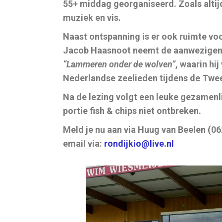
55+ middag georganiseerd. Zoals altij
muziek en vis.
Naast ontspanning is er ook ruimte voo
Jacob Haasnoot neemt de aanwezigen m
“Lammeren onder de wolven”
, waarin hi
Nederlandse zeelieden tijdens de Twe
Na de lezing volgt een leuke gezamenli
portie fish & chips niet ontbreken.
Meld je nu aan via Huug van Beelen (0
email via:
rondijkio@live.nl