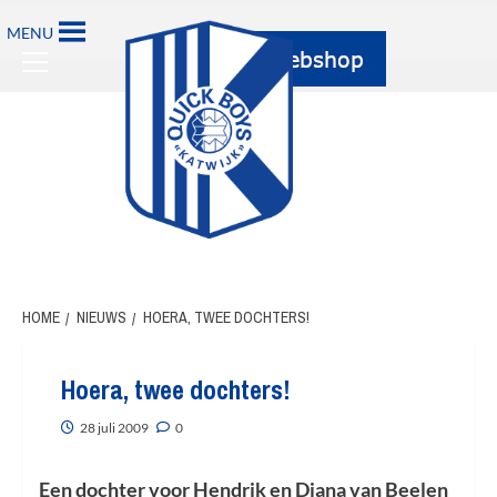
Ga
MENU
naar
Primary
de
Menu
inhoud
HOME
NIEUWS
HOERA, TWEE DOCHTERS!
Hoera, twee dochters!
28 juli 2009
0
Een dochter voor Hendrik en Diana van Beelen