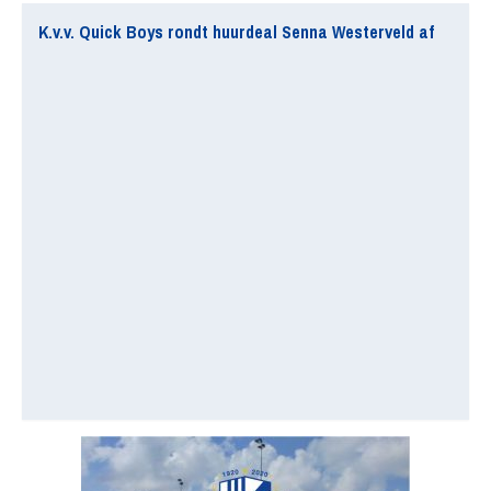
K.v.v. Quick Boys rondt huurdeal Senna Westerveld af