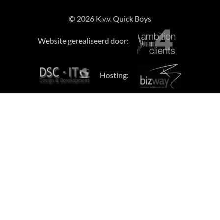
© 2026 K.v.v. Quick Boys
Website gerealiseerd door:
Hosting: