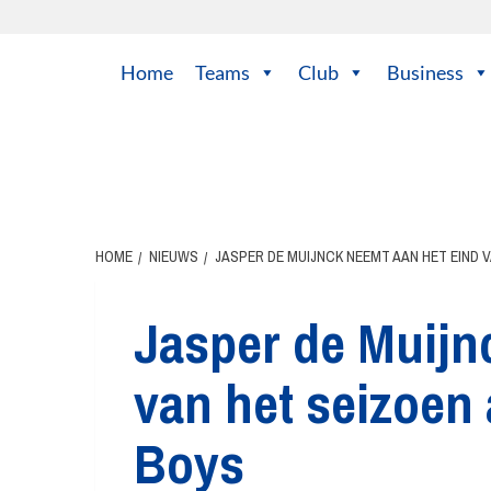
Ga
naar
de
Home
Teams
Club
Business
inhoud
HOME
NIEUWS
JASPER DE MUIJNCK NEEMT AAN HET EIND 
Jasper de Muijn
van het seizoen
Boys