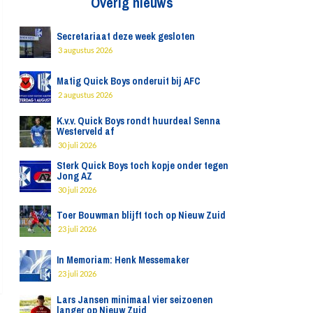
Overig nieuws
Secretariaat deze week gesloten
3 augustus 2026
Matig Quick Boys onderuit bij AFC
2 augustus 2026
K.v.v. Quick Boys rondt huurdeal Senna
Westerveld af
30 juli 2026
Sterk Quick Boys toch kopje onder tegen
Jong AZ
30 juli 2026
Toer Bouwman blijft toch op Nieuw Zuid
23 juli 2026
In Memoriam: Henk Messemaker
23 juli 2026
Lars Jansen minimaal vier seizoenen
langer op Nieuw Zuid