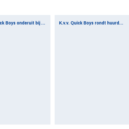
Matig Quick Boys onderuit bij AFC
K.v.v. Quick Boys rondt huurdeal Senna Westerveld af