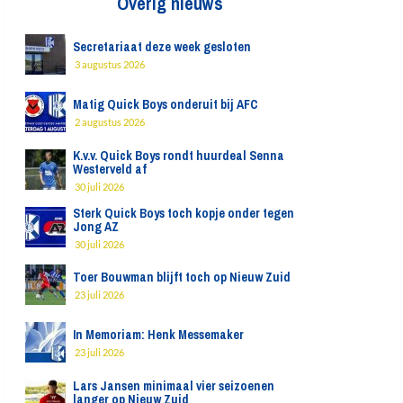
Overig nieuws
Secretariaat deze week gesloten
3 augustus 2026
Matig Quick Boys onderuit bij AFC
2 augustus 2026
K.v.v. Quick Boys rondt huurdeal Senna
Westerveld af
30 juli 2026
Sterk Quick Boys toch kopje onder tegen
Jong AZ
30 juli 2026
Toer Bouwman blijft toch op Nieuw Zuid
23 juli 2026
In Memoriam: Henk Messemaker
23 juli 2026
Lars Jansen minimaal vier seizoenen
langer op Nieuw Zuid