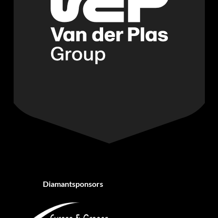
Diamantsponsors