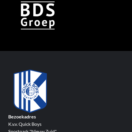
Bezoekadres
K.v.v. Quick Boys
Sportpark "Nieuw Zuid"