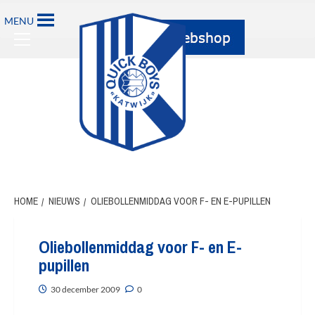
Ga
MENU
naar
Primary
de
Menu
inhoud
HOME
NIEUWS
OLIEBOLLENMIDDAG VOOR F- EN E-PUPILLEN
Oliebollenmiddag voor F- en E-
pupillen
30 december 2009
0