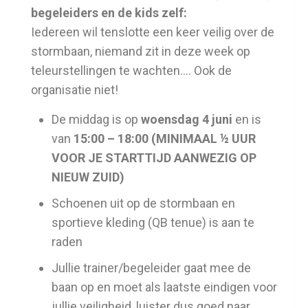
begeleiders en de kids zelf:
Iedereen wil tenslotte een keer veilig over de
stormbaan, niemand zit in deze week op
teleurstellingen te wachten…. Ook de
organisatie niet!
De middag is op
woensdag 4
juni
en is
van
1
5:00 – 18:00 (MINIMAAL ½ UUR
VOOR JE STARTTIJD AANWEZIG OP
NIEUW ZUID)
Schoenen uit op de stormbaan en
sportieve kleding (QB tenue) is aan te
raden
Jullie trainer/begeleider gaat mee de
baan op en moet als laatste eindigen voor
jullie veiligheid, luister dus goed naar