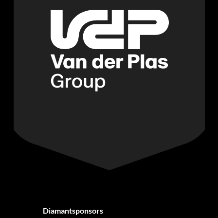
Diamantsponsors