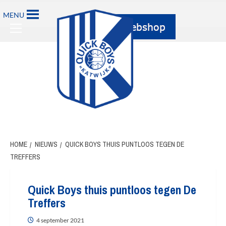
Ga
MENU
naar
Primary
de
Menu
inhoud
HOME
NIEUWS
QUICK BOYS THUIS PUNTLOOS TEGEN DE
TREFFERS
Quick Boys thuis puntloos tegen De
Treffers
4 september 2021