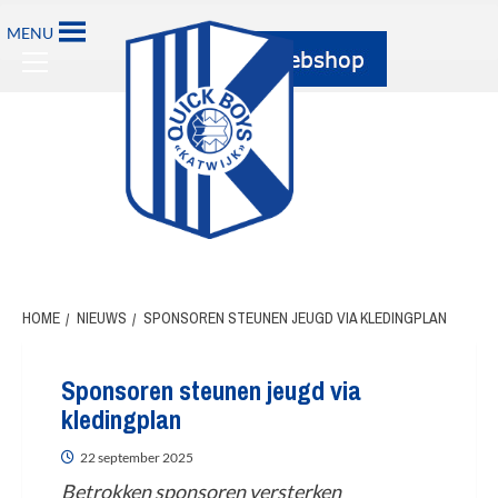
Ga
MENU
naar
Primary
de
Menu
inhoud
HOME
NIEUWS
SPONSOREN STEUNEN JEUGD VIA KLEDINGPLAN
Sponsoren steunen jeugd via
kledingplan
22 september 2025
Betrokken sponsoren versterken