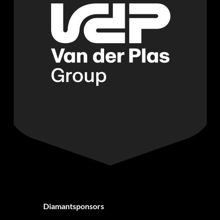
Diamantsponsors