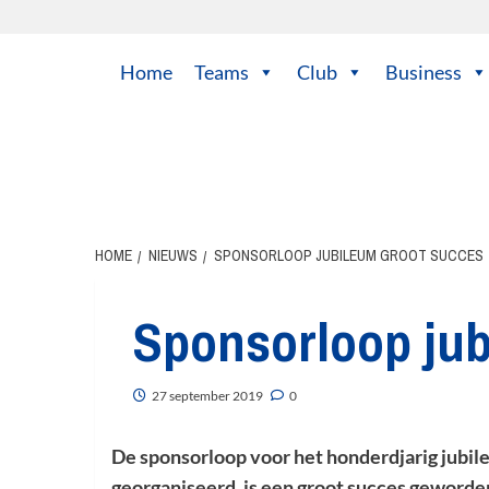
Ga
naar
de
Home
Teams
Club
Business
inhoud
HOME
NIEUWS
SPONSORLOOP JUBILEUM GROOT SUCCES
Sponsorloop jub
27 september 2019
0
De sponsorloop voor het honderdjarig jubil
georganiseerd, is een groot succes geworde