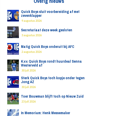
Overig nieuws
Quick Boys sluit voorbereiding af met
zevenklapper
9 augustus 2026
Secretariaat deze week gesloten
3 augustus 2026
Matig Quick Boys onderuit bij AFC
2 augustus 2026
K.v.v. Quick Boys rondt huurdeal Senna
Westerveld af
30 juli 2026
Sterk Quick Boys toch kopje onder tegen
Jong AZ
30 juli 2026
Toer Bouwman blijft toch op Nieuw Zuid
23 juli 2026
In Memoriam: Henk Messemaker