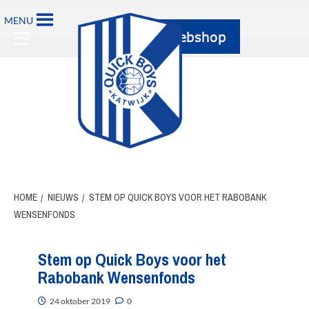
Ga
MENU
naar
Primary
de
Menu
inhoud
HOME
NIEUWS
STEM OP QUICK BOYS VOOR HET RABOBANK
WENSENFONDS
Stem op Quick Boys voor het
Rabobank Wensenfonds
24 oktober 2019
0