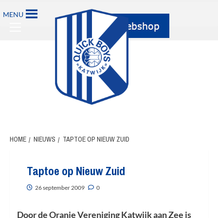
Ga
MENU
naar
Primary
de
Menu
inhoud
HOME
NIEUWS
TAPTOE OP NIEUW ZUID
Taptoe op Nieuw Zuid
26 september 2009
0
Door de Oranje Vereniging Katwijk aan Zee is