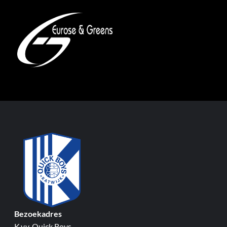
Bezoekadres
K.v.v. Quick Boys