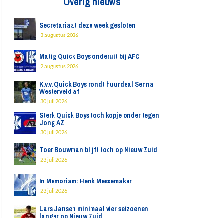
Overig nieuws
Secretariaat deze week gesloten
3 augustus 2026
Matig Quick Boys onderuit bij AFC
2 augustus 2026
K.v.v. Quick Boys rondt huurdeal Senna
Westerveld af
30 juli 2026
Sterk Quick Boys toch kopje onder tegen
Jong AZ
30 juli 2026
Toer Bouwman blijft toch op Nieuw Zuid
23 juli 2026
In Memoriam: Henk Messemaker
23 juli 2026
Lars Jansen minimaal vier seizoenen
langer op Nieuw Zuid