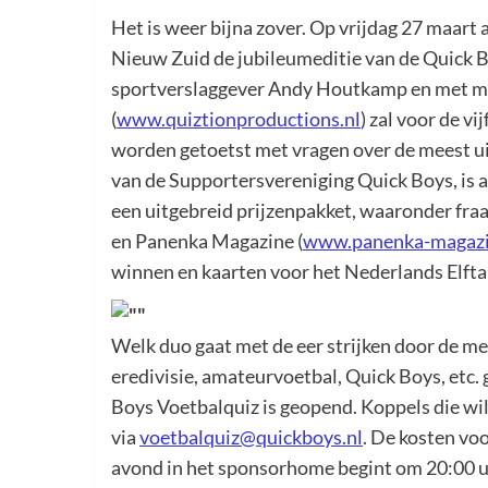
Het is weer bijna zover. Op vrijdag 27 maar
Nieuw Zuid de jubileumeditie van de Quick B
sportverslaggever Andy Houtkamp en met m
(
www.quiztionproductions.nl
) zal voor de v
worden getoetst met vragen over de meest u
van de Supportersvereniging Quick Boys, is 
een uitgebreid prijzenpakket, waaronder fraa
en Panenka Magazine (
www.panenka-magazi
winnen en kaarten voor het Nederlands Elftal
Welk duo gaat met de eer strijken door de me
eredivisie, amateurvoetbal, Quick Boys, etc.
Boys Voetbalquiz is geopend. Koppels die w
via
voetbalquiz@quickboys.nl
. De kosten vo
avond in het sponsorhome begint om 20:00 uu