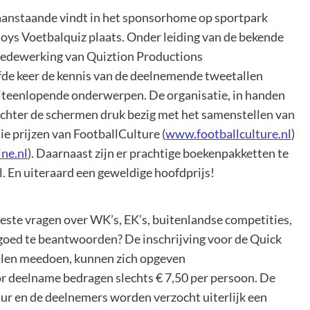
t aanstaande vindt in het sponsorhome op sportpark
oys Voetbalquiz plaats. Onder leiding van de bekende
edewerking van Quiztion Productions
ijfde keer de kennis van de deelnemende tweetallen
iteenlopende onderwerpen. De organisatie, in handen
achter de schermen druk bezig met het samenstellen van
ie prijzen van FootballCulture (
www.footballculture.nl
)
ne.nl
). Daarnaast zijn er prachtige boekenpakketten te
. En uiteraard een geweldige hoofdprijs!
este vragen over WK’s, EK’s, buitenlandse competities,
 goed te beantwoorden? De inschrijving voor de Quick
illen meedoen, kunnen zich opgeven
or deelname bedragen slechts € 7,50 per persoon. De
r en de deelnemers worden verzocht uiterlijk een