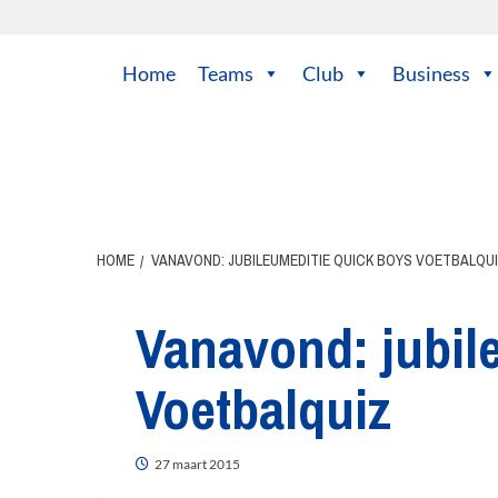
Ga
naar
de
Home
Teams
Club
Business
inhoud
HOME
VANAVOND: JUBILEUMEDITIE QUICK BOYS VOETBALQU
Vanavond: jubil
Voetbalquiz
27 maart 2015