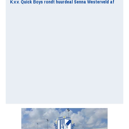
K.v.v. Quick Boys rondt huurdeal Senna Westerveld af