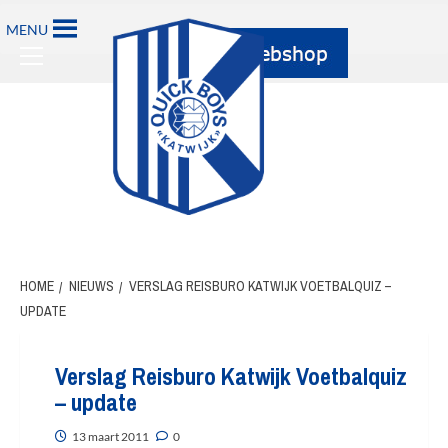
Ga
MENU
naar
Primary
de
Menu
inhoud
HOME
NIEUWS
VERSLAG REISBURO KATWIJK VOETBALQUIZ –
UPDATE
Verslag Reisburo Katwijk Voetbalquiz
– update
13 maart 2011
0