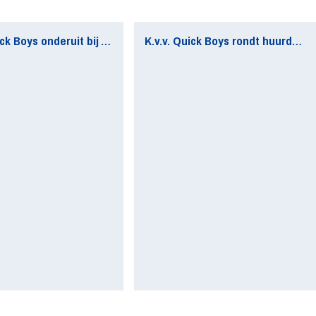
Matig Quick Boys onderuit bij AFC
K.v.v. Quick Boys rondt huurdeal Senna Westerveld af