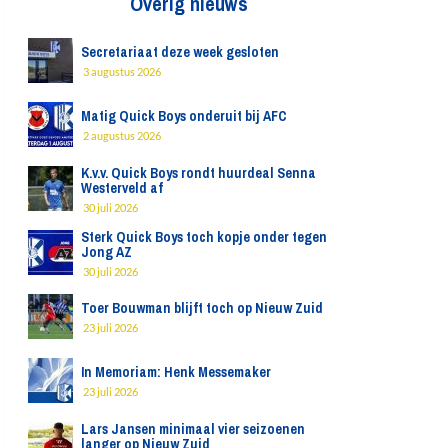
Overig nieuws
Secretariaat deze week gesloten
3 augustus 2026
Matig Quick Boys onderuit bij AFC
2 augustus 2026
K.v.v. Quick Boys rondt huurdeal Senna
Westerveld af
30 juli 2026
Sterk Quick Boys toch kopje onder tegen
Jong AZ
30 juli 2026
Toer Bouwman blijft toch op Nieuw Zuid
23 juli 2026
In Memoriam: Henk Messemaker
23 juli 2026
Lars Jansen minimaal vier seizoenen
langer op Nieuw Zuid