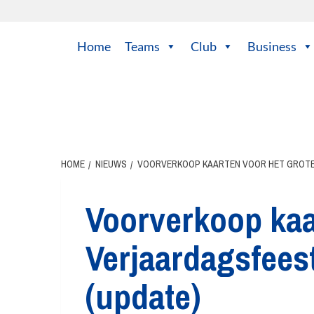
Ga
naar
de
Home
Teams
Club
Business
inhoud
HOME
NIEUWS
VOORVERKOOP KAARTEN VOOR HET GROTE 
Voorverkoop kaa
Verjaardagsfees
(update)