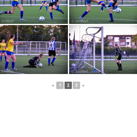
◄
1
2
3
►