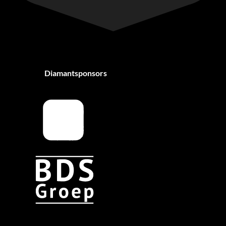
Diamantsponsors