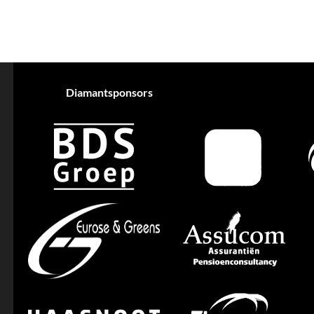
Diamantsponsors