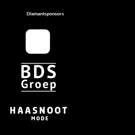
Diamantsponsors