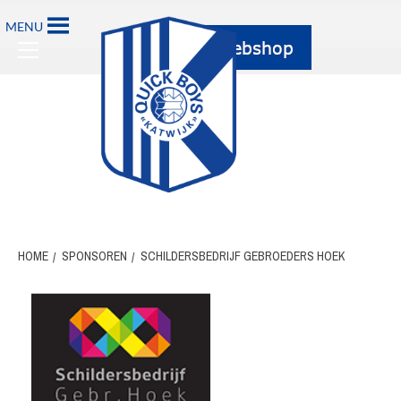
Ga
MENU
naar
Primary
de
Menu
inhoud
HOME
SPONSOREN
SCHILDERSBEDRIJF GEBROEDERS HOEK