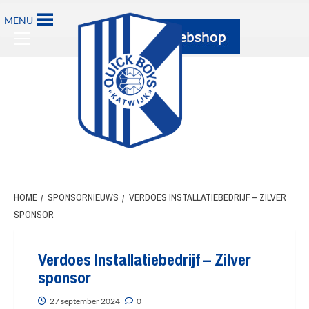
Ga
MENU
naar
Primary
de
Menu
inhoud
HOME
SPONSORNIEUWS
VERDOES INSTALLATIEBEDRIJF – ZILVER
SPONSOR
Verdoes Installatiebedrijf – Zilver
sponsor
27 september 2024
0