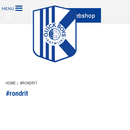
Ga
MENU
naar
Primary
de
Menu
inhoud
HOME
#RONDRIT
#rondrit