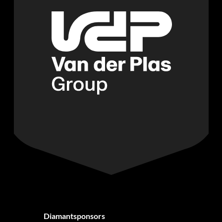
Diamantsponsors