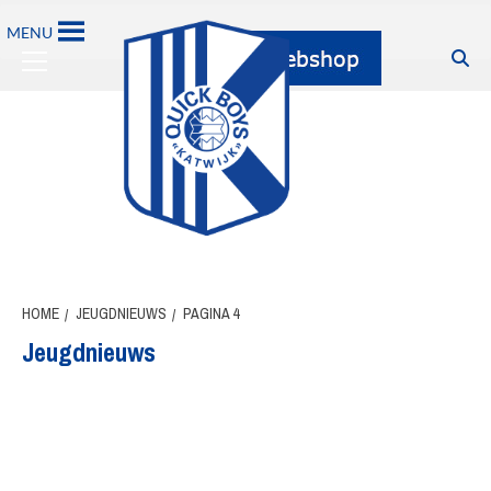
Ga
MENU
naar
Primary
de
Menu
inhoud
HOME
JEUGDNIEUWS
PAGINA 4
Jeugdnieuws