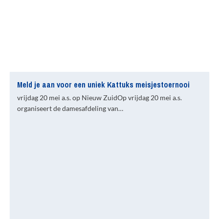
Meld je aan voor een uniek Kattuks meisjestoernooi
vrijdag 20 mei a.s. op Nieuw ZuidOp vrijdag 20 mei a.s.
organiseert de damesafdeling van…