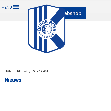
Ga
MENU
naar
Primary
de
Menu
inhoud
HOME
NIEUWS
PAGINA 344
Nieuws