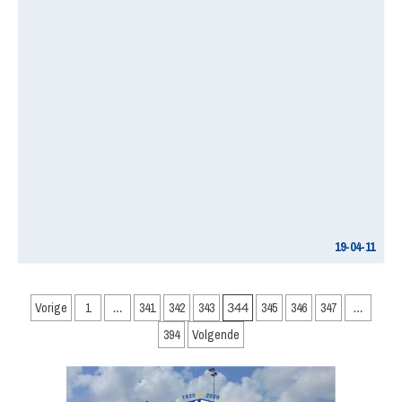
19-04-11
Berichten
Vorige
1
…
341
342
343
344
345
346
347
…
paginering
394
Volgende