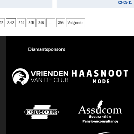
02-05-11
42
343
344
345
346
…
394
Volgende
Diamantsponsors