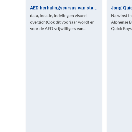
AED herhalingscursus van start voor vrijwilligers van Quick Boys
data, locatie, indeling en visueel
Na winst in
overzichtOok dit voorjaar wordt er
Alphense Bo
voor de AED vrijwilligers van…
Quick Boy