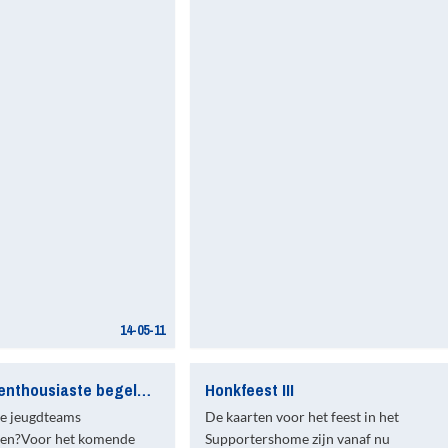
14-05-11
Gezocht: enthousiaste begeleiders en assistent-scheidsrechters!
Honkfeest III
e jeugdteams
De kaarten voor het feest in het
nen?Voor het komende
Supportershome zijn vanaf nu