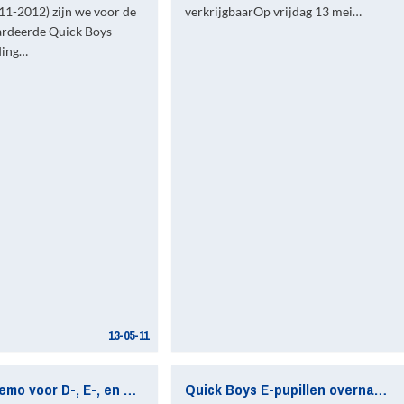
11-2012) zijn we voor de
verkrijgbaarOp vrijdag 13 mei…
rdeerde Quick Boys-
ding…
13-05-11
Keepersdemo voor D-, E-, en F-keepers (en ouders)
Quick Boys E-pupillen overnachting weer een groot succes!