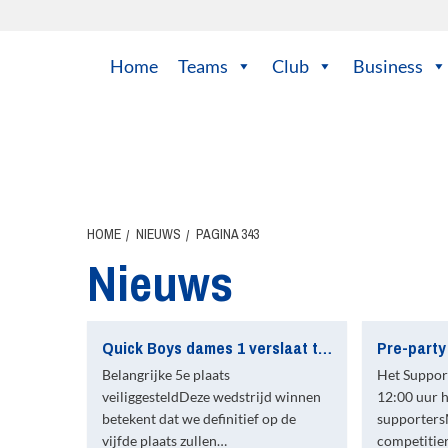
Ga
naar
de
Home
Teams
Club
Business
inhoud
HOME
NIEUWS
PAGINA 343
Nieuws
Quick Boys dames 1 verslaat thuis de nummer twee: 3-2 (rust: 0-1)
Pre-party
Belangrijke 5e plaats
Het Suppo
veiliggesteldDeze wedstrijd winnen
12:00 uur h
betekent dat we definitief op de
supporters
vijfde plaats zullen…
competitie