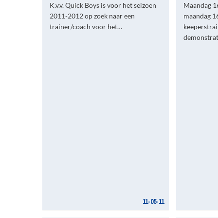
K.v.v. Quick Boys is voor het seizoen
Maandag 16
2011-2012 op zoek naar een
maandag 16
trainer/coach voor het…
keeperstra
demonstra
11-05-11