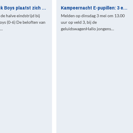
Jong Quick Boys plaatst zich voor finale
Kampeernacht E-pupillen: 3 en 4 mei 2011
 de halve eindstrijd bij
Melden op dinsdag 3 mei om 13.00
ys (0-6) De beloften van
uur op veld 3, bij de
s…
geluidswagenHallo jongens…