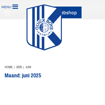
Ga
MENU
naar
Primary
de
Menu
inhoud
HOME
2025
JUNI
Maand:
juni 2025