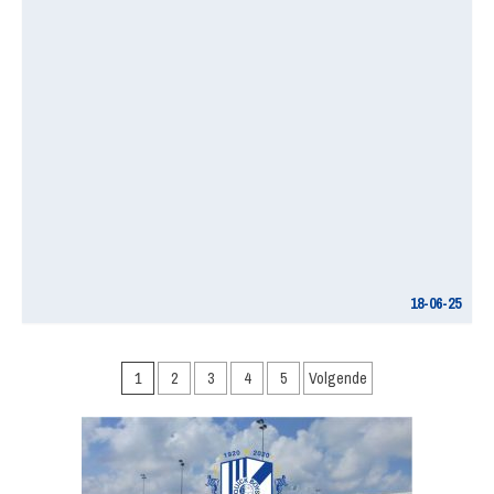
18-06-25
Berichten
1
2
3
4
5
Volgende
paginering