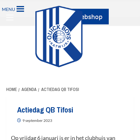
Ga
MENU
naar
Primary
de
Menu
inhoud
HOME
AGENDA
ACTIEDAG QB TIFOSI
Actiedag QB Tifosi
9 september 2023
Op vrijdag 6 januari is er in het clubhuis van