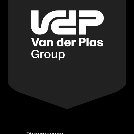
Diamantsponsors