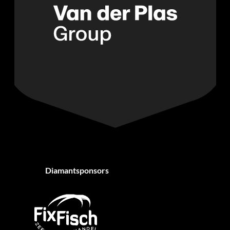
Diamantsponsors