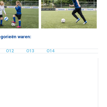
tegorieën waren:
O12
O13
O14