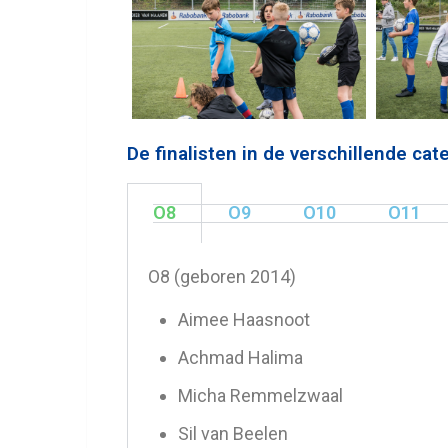
De finalisten in de verschillende ca
O8
O9
O10
O11
O8 (geboren 2014)
Aimee Haasnoot
Achmad Halima
Micha Remmelzwaal
Sil van Beelen