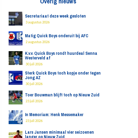
Overig nieuws
Secretariaat deze week gesloten
3 augustus 2026
Matig Quick Boys onderuit bij AFC
2 augustus 2026
K.v.v. Quick Boys rondt huurdeal Senna
Westerveld af
30 juli 2026
Sterk Quick Boys toch kopje onder tegen
Jong AZ
30 juli 2026
Toer Bouwman blijft toch op Nieuw Zuid
23 juli 2026
In Memoriam: Henk Messemaker
23 juli 2026
Lars Jansen minimaal vier seizoenen
langer op Nieuw Zuid