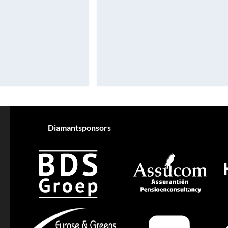
Diamantsponsors