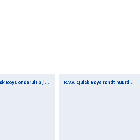
Matig Quick Boys onderuit bij AFC
K.v.v. Quick Boys rondt huurdeal Senna Westerveld af