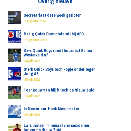
Overig nieuws
Secretariaat deze week gesloten
3 augustus 2026
Matig Quick Boys onderuit bij AFC
2 augustus 2026
K.v.v. Quick Boys rondt huurdeal Senna
Westerveld af
30 juli 2026
Sterk Quick Boys toch kopje onder tegen
Jong AZ
30 juli 2026
Toer Bouwman blijft toch op Nieuw Zuid
23 juli 2026
In Memoriam: Henk Messemaker
23 juli 2026
Lars Jansen minimaal vier seizoenen
langer op Nieuw Zuid