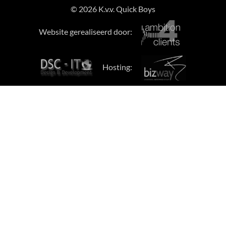
© 2026 K.v.v. Quick Boys
Website gerealiseerd door:
Hosting: