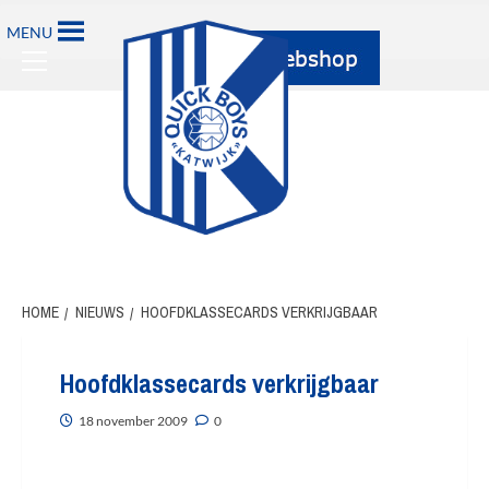
Ga
MENU
naar
Primary
de
Menu
inhoud
HOME
NIEUWS
HOOFDKLASSECARDS VERKRIJGBAAR
Hoofdklassecards verkrijgbaar
18 november 2009
0