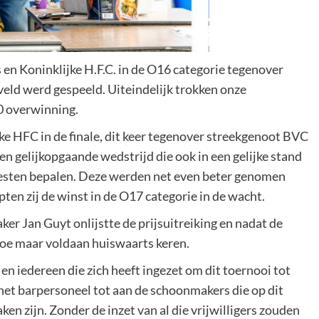
en Koninklijke H.F.C. in de O16 categorie tegenover
dveld werd gespeeld. Uiteindelijk trokken onze
0 overwinning.
ke HFC in de finale, dit keer tegenover streekgenoot BVC
n gelijkopgaande wedstrijd die ook in een gelijke stand
esten bepalen. Deze werden net even beter genomen
pten zij de winst in de O17 categorie in de wacht.
er Jan Guyt onlijstte de prijsuitreiking en nadat de
moe maar voldaan huiswaarts keren.
 en iedereen die zich heeft ingezet om dit toernooi tot
het barpersoneel tot aan de schoonmakers die op dit
 zijn. Zonder de inzet van al die vrijwilligers zouden