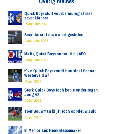
Overig nieuws
Quick Boys sluit voorbereiding af met
zevenklapper
9 augustus 2026
Secretariaat deze week gesloten
3 augustus 2026
Matig Quick Boys onderuit bij AFC
2 augustus 2026
K.v.v. Quick Boys rondt huurdeal Senna
Westerveld af
30 juli 2026
Sterk Quick Boys toch kopje onder tegen
Jong AZ
30 juli 2026
Toer Bouwman blijft toch op Nieuw Zuid
23 juli 2026
In Memoriam: Henk Messemaker