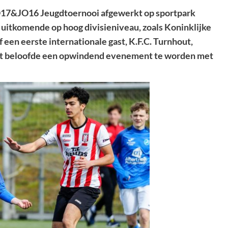
O17&JO16 Jeugdtoernooi afgewerkt op sportpark
uitkomende op hoog divisieniveau, zoals Koninklijke
 een eerste internationale gast, K.F.C. Turnhout,
et beloofde een opwindend evenement te worden met