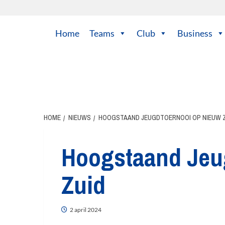
Ga
naar
de
Home
Teams
Club
Business
inhoud
HOME
NIEUWS
HOOGSTAAND JEUGDTOERNOOI OP NIEUW 
Hoogstaand Jeu
Zuid
2 april 2024