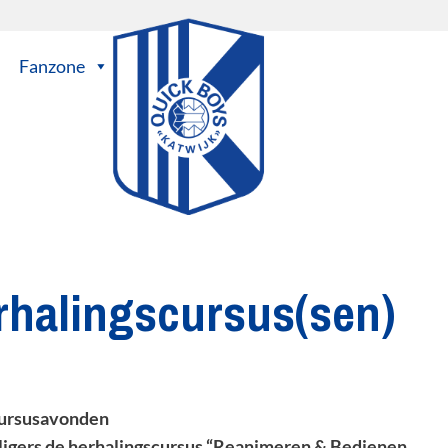
Fanzone
rhalingscursus(sen)
 cursusavonden
lligers de herhalingscursus “Reanimeren & Bedienen