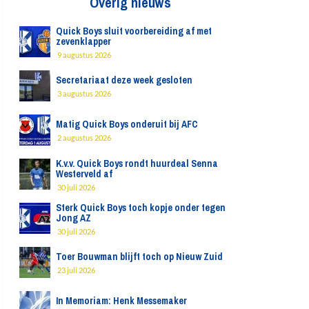
Overig nieuws
Quick Boys sluit voorbereiding af met
zevenklapper
9 augustus 2026
Secretariaat deze week gesloten
3 augustus 2026
Matig Quick Boys onderuit bij AFC
2 augustus 2026
K.v.v. Quick Boys rondt huurdeal Senna
Westerveld af
30 juli 2026
Sterk Quick Boys toch kopje onder tegen
Jong AZ
30 juli 2026
Toer Bouwman blijft toch op Nieuw Zuid
23 juli 2026
In Memoriam: Henk Messemaker