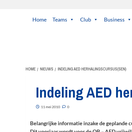
Ga
naar
de
Home
Teams
Club
Business
inhoud
HOME
NIEUWS
INDELING AED HERHALINGSCURSUS(SEN)
Indeling AED he
11 mei 2010
0
Belangrijke informatie inzake de geplande
Dit voorjaar wordt voor de QB – AED vrijwi