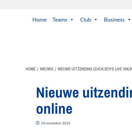
Ga
naar
de
Home
Teams
Club
Business
inhoud
HOME
NIEUWS
NIEUWE UITZENDING QUICK BOYS LIVE ONLI
Nieuwe uitzendi
online
24 november 2022