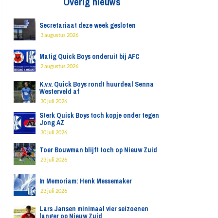
Overig nieuws
Secretariaat deze week gesloten
3 augustus 2026
Matig Quick Boys onderuit bij AFC
2 augustus 2026
K.v.v. Quick Boys rondt huurdeal Senna
Westerveld af
30 juli 2026
Sterk Quick Boys toch kopje onder tegen
Jong AZ
30 juli 2026
Toer Bouwman blijft toch op Nieuw Zuid
23 juli 2026
In Memoriam: Henk Messemaker
23 juli 2026
Lars Jansen minimaal vier seizoenen
langer op Nieuw Zuid