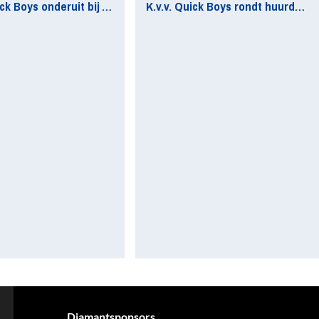
Matig Quick Boys onderuit bij AFC
K.v.v. Quick Boys rondt huurdeal Senna Westerveld af
Diamantsponsors