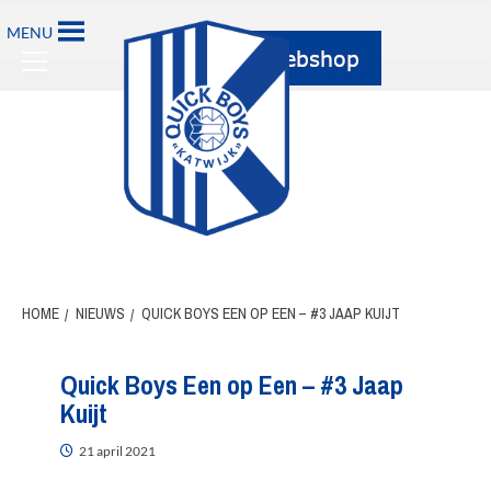
Ga
MENU
naar
Primary
de
Menu
inhoud
HOME
NIEUWS
QUICK BOYS EEN OP EEN – #3 JAAP KUIJT
Quick Boys Een op Een – #3 Jaap
Kuijt
21 april 2021