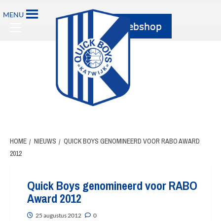
Ga
MENU
naar
Primary
de
Menu
inhoud
HOME
NIEUWS
QUICK BOYS GENOMINEERD VOOR RABO AWARD
2012
Quick Boys genomineerd voor RABO
Award 2012
25 augustus 2012
0