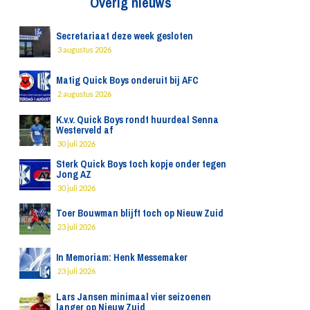
Overig nieuws
Secretariaat deze week gesloten
3 augustus 2026
Matig Quick Boys onderuit bij AFC
2 augustus 2026
K.v.v. Quick Boys rondt huurdeal Senna
Westerveld af
30 juli 2026
Sterk Quick Boys toch kopje onder tegen
Jong AZ
30 juli 2026
Toer Bouwman blijft toch op Nieuw Zuid
23 juli 2026
In Memoriam: Henk Messemaker
23 juli 2026
Lars Jansen minimaal vier seizoenen
langer op Nieuw Zuid