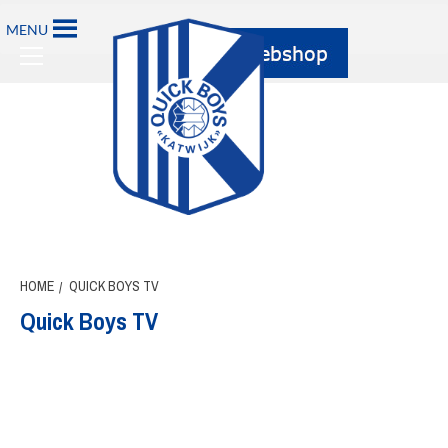
Ga
MENU
naar
Primary
de
Menu
inhoud
HOME
QUICK BOYS TV
Quick Boys TV