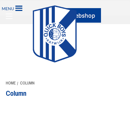
Ga
MENU
naar
Primary
de
Menu
inhoud
HOME
COLUMN
Column