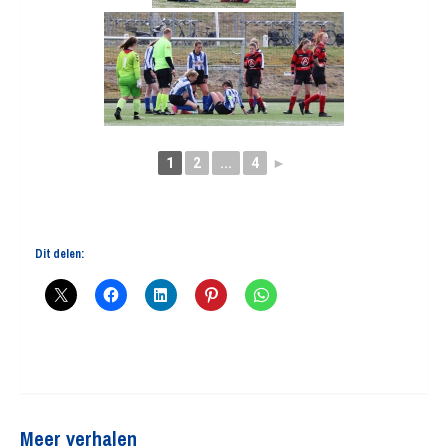
1
2
...
4
►
Dit delen:
Meer verhalen