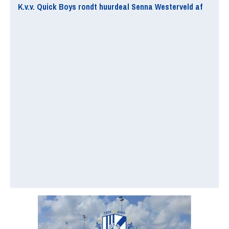
K.v.v. Quick Boys rondt huurdeal Senna Westerveld af