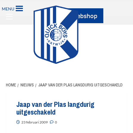
Ga
MENU
naar
Primary
de
Menu
inhoud
HOME
NIEUWS
JAAP VAN DER PLAS LANGDURIG UITGESCHAKELD
Jaap van der Plas langdurig
uitgeschakeld
23 februari 2009
0