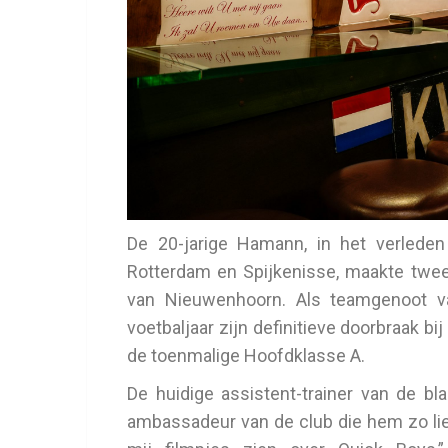
De 20-jarige Hamann, in het verleden
Rotterdam en Spijkenisse, maakte twe
van Nieuwenhoorn. Als teamgenoot 
voetbaljaar zijn definitieve doorbraak bi
de toenmalige Hoofdklasse A.
De huidige assistent-trainer van de bl
ambassadeur van de club die hem zo lief 