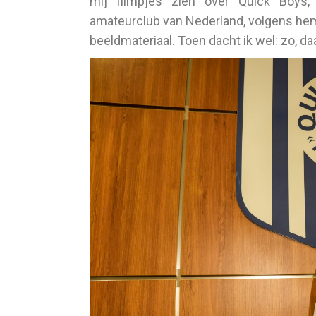
mij filmpjes zien over Quick Boys,”
amateurclub van Nederland, volgens hem
beeldmateriaal. Toen dacht ik wel: zo, daa