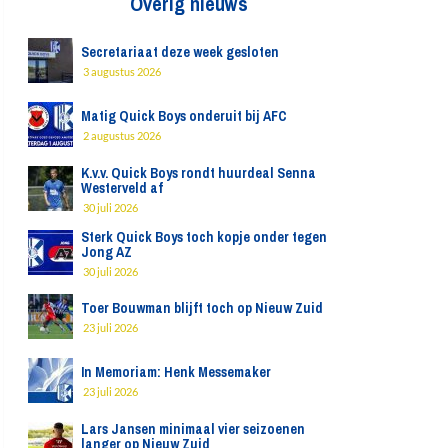
Overig nieuws
Secretariaat deze week gesloten
3 augustus 2026
Matig Quick Boys onderuit bij AFC
2 augustus 2026
K.v.v. Quick Boys rondt huurdeal Senna
Westerveld af
30 juli 2026
Sterk Quick Boys toch kopje onder tegen
Jong AZ
30 juli 2026
Toer Bouwman blijft toch op Nieuw Zuid
23 juli 2026
In Memoriam: Henk Messemaker
23 juli 2026
Lars Jansen minimaal vier seizoenen
langer op Nieuw Zuid