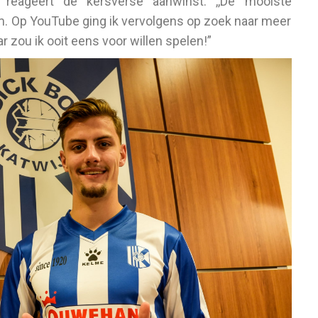
 reageert de kersverse aanwinst. ,,De mooiste
. Op YouTube ging ik vervolgens op zoek naar meer
r zou ik ooit eens voor willen spelen!”