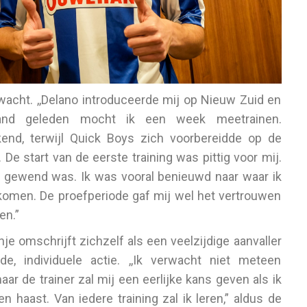
acht. ,,Delano introduceerde mij op Nieuw Zuid en
and geleden mocht ik een week meetrainen.
end, terwijl Quick Boys zich voorbereidde op de
De start van de eerste training was pittig voor mij.
k gewend was. Ik was vooral benieuwd naar waar ik
ekomen. De proefperiode gaf mij wel het vertrouwen
en.”
e omschrijft zichzelf als een veelzijdige aanvaller
 individuele actie. ,,Ik verwacht niet meteen
ar de trainer zal mij een eerlijke kans geven als ik
n haast. Van iedere training zal ik leren,” aldus de