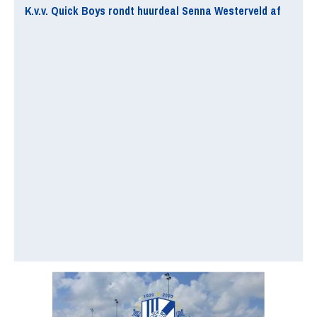
K.v.v. Quick Boys rondt huurdeal Senna Westerveld af