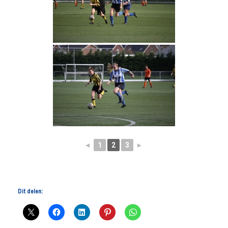
◄
1
2
3
►
Dit delen: