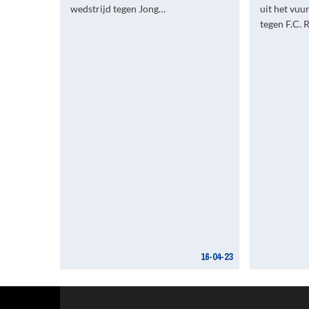
wedstrijd tegen Jong…
uit het vuu
tegen F.C. 
16-04-23