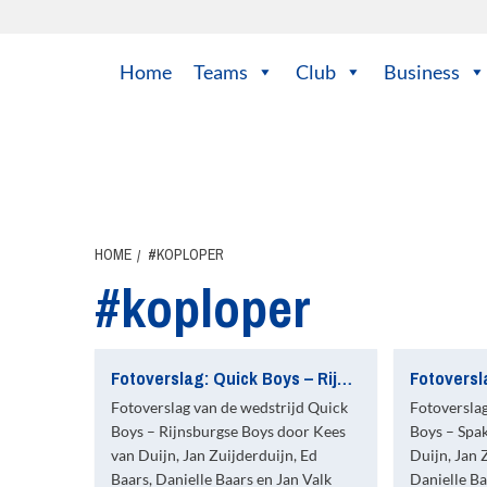
Ga
naar
de
Home
Teams
Club
Business
inhoud
HOME
#KOPLOPER
#koploper
Fotoverslag: Quick Boys – Rijnsburgse Boys
Fotoverslag van de wedstrijd Quick
Fotoversla
Boys – Rijnsburgse Boys door Kees
Boys – Spa
van Duijn, Jan Zuijderduijn, Ed
Duijn, Jan 
Baars, Danielle Baars en Jan Valk
Danielle Ba