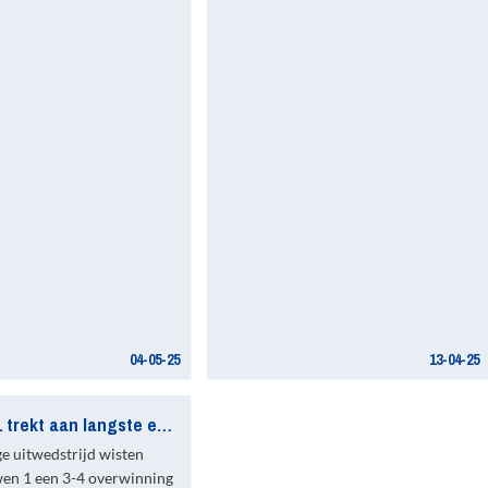
04-05-25
13-04-25
Vrouwen 1 trekt aan langste eind in lastige uitwedstrijd
ige uitwedstrijd wisten
en 1 een 3-4 overwinning